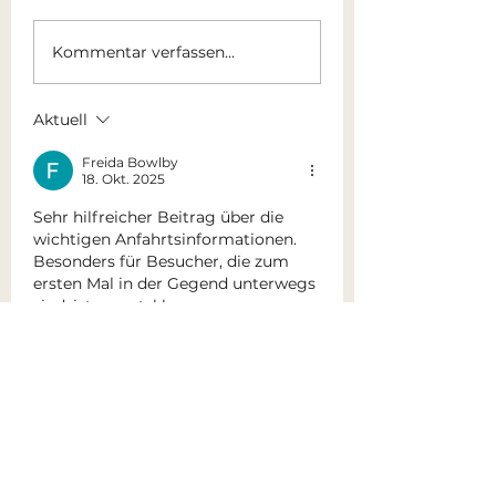
DAS RICHTIGE um
AHHHHH WIE 
Kommentar verfassen...
zu uns zu kommen…
IST DAS DENN
Aktuell
Freida Bowlby
18. Okt. 2025
Sehr hilfreicher Beitrag über die 
wichtigen Anfahrtsinformationen. 
Besonders für Besucher, die zum 
ersten Mal in der Gegend unterwegs 
sind, ist es gut, klare 
Wegbeschreibungen zu haben. Ich 
finde, dass solche Details oft 
unterschätzt werden, obwohl sie 
den gesamten Besuch viel 
angenehmer machen können. In 
diesem Zusammenhang ist es auch 
praktisch, das 
Branchenbuch 
Baasdorf
 zu nutzen, um schnell die 