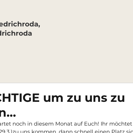
drichroda,
drichroda
HTIGE um zu uns zu
n…
wartet noch in diesem Monat auf Euch! Ihr möchtet
9.3.)zu uns kommen, dann schnell einen Platz sic