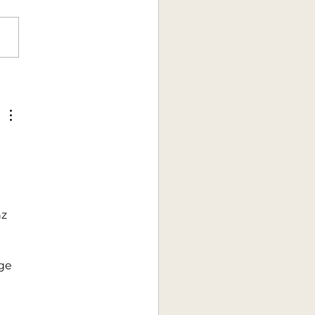
LKOMMEN im
ember
 
z 
 
ge 