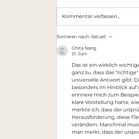
Liebe Camper, wir begrüßen
vom 30.04.-03.05.2026 - 26
Kommentar verfassen...
Wohnmobile der Concord
Cruiser auf unserem uns auf
dem Platz. Nun sind auch die
Sortieren nach:
Aktuell
restlichen, noch freien Plätze
komplett vergeben! Wir
Ghita Nang
21. Juni
freuen uns,
Das ist ein wirklich wichtig
ganz zu, dass das "richtige
universelle Antwort gibt.
besonders im Hinblick auf
erinnere mich zum Beispiel
klare Vorstellung hatte, w
merkte ich, dass der urspr
Herausforderung, diese Flex
verändern. Manchmal muss 
man merkt, dass der ursp