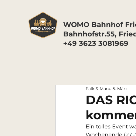
WOMO Bahnhof Frie
Bahnhofstr.55, Frie
+49 3623 3081969
Falk & Manu
5. März
DAS RIC
komme
Ein tolles Event 
Wochenende (27.-2