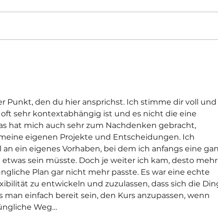
AHHHHH WIE TOLL IST
WIL
DAS DENN
Dez
er Punkt, den du hier ansprichst. Ich stimme dir voll und
" oft sehr kontextabhängig ist und es nicht die eine 
 Das hat mich auch sehr zum Nachdenken gebracht, 
 meine eigenen Projekte und Entscheidungen. Ich 
 an ein eigenes Vorhaben, bei dem ich anfangs eine gan
ie etwas sein müsste. Doch je weiter ich kam, desto mehr
üngliche Plan gar nicht mehr passte. Es war eine echte 
ibilität zu entwickeln und zuzulassen, dass sich die Din
man einfach bereit sein, den Kurs anzupassen, wenn 
rüngliche Weg…