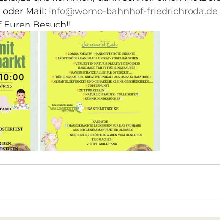
 oder Mail: 
info@womo-bahnhof-friedrichroda.de
f Euren Besuch!!