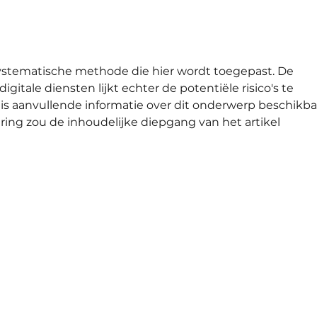
DAS RICHTIGE um zu uns
AHH
zu kommen…
DAS
ystematische methode die hier wordt toegepast. De 
igitale diensten lijkt echter de potentiële risico's te 
 is aanvullende informatie over dit onderwerp beschikbaa
ing zou de inhoudelijke diepgang van het artikel 