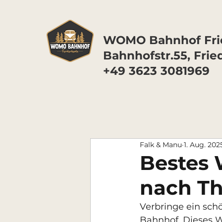
WOMO Bahnhof Frie
Bahnhofstr.55, Frie
+49 3623 3081969
Falk & Manu
1. Aug. 202
Bestes 
nach T
Verbringe ein sc
Bahnhof. Dieses Wo