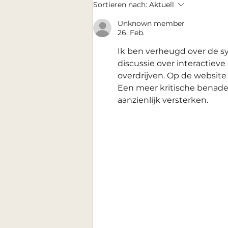
Sortieren nach:
Aktuell
restlichen, noch freien Plätze
komplett vergeben! Wir
Unknown member
26. Feb.
freuen uns,
Ik ben verheugd over de s
discussie over interactieve d
overdrijven. Op de website
Een meer kritische benader
aanzienlijk versterken.