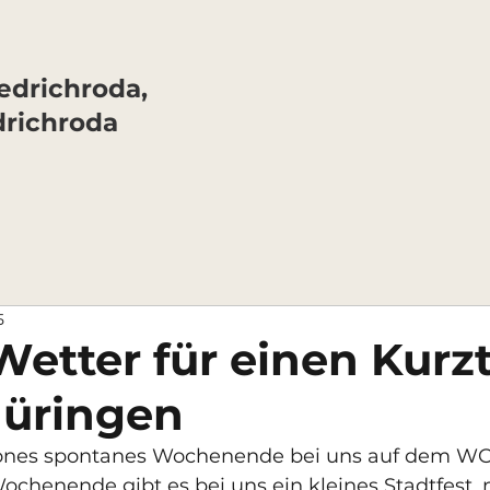
drichroda,
drichroda
5
Wetter für einen Kurzt
hüringen
hönes spontanes Wochenende bei uns auf dem 
chenende gibt es bei uns ein kleines Stadtfest, 