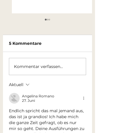
5 Kommentare
DAS RICHTIGE um
WILLKOMMEN 
Kommentar verfassen...
zu uns zu kommen…
Dezember
Aktuell
Angelina Romano
27. Juni
Endlich spricht das mal jemand aus, 
das ist ja grandios! Ich habe mich 
die ganze Zeit gefragt, ob es nur 
mir so geht. Deine Ausführungen zu 